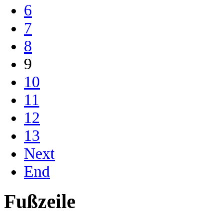
6
7
8
9
10
11
12
13
Next
End
Fußzeile