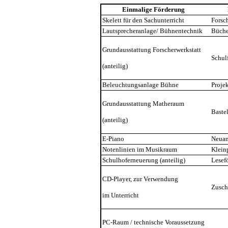
Einmalige Förderung
L
Skelett für den Sachunterricht
Forsch
Lautsprecheranlage/ Bühnentechnik
Büche
Grundausstattung Forscherwerkstatt
Schulf
(anteilig)
Beleuchtungsanlage Bühne
Projek
Grundausstattung Matheraum
Bastel-
(anteilig)
E-Piano
Neuans
Notenlinien im Musikraum
Kleinpr
Schulhoferneuerung (anteilig)
Leseför
CD-Player, zur Verwendung
Zuschu
im Unterricht
PC-Raum / technische Voraussetzung