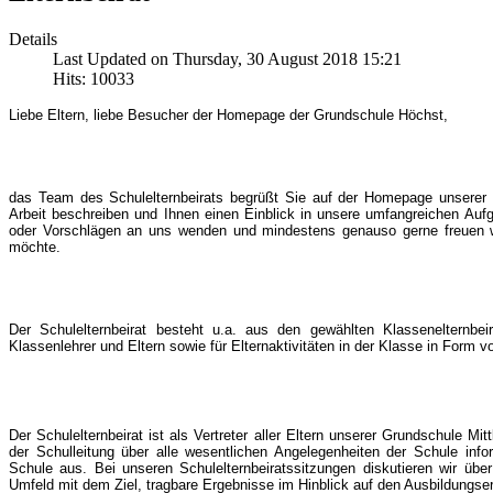
Details
Last Updated on Thursday, 30 August 2018 15:21
Hits: 10033
Liebe Eltern, liebe Besucher der Homepage der Grundschule Höchst,
das Team des Schulelternbeirats begrüßt Sie auf der Homepage unsere
Arbeit beschreiben und Ihnen einen Einblick in unsere umfangreichen Auf
oder Vorschlägen an uns wenden und mindestens genauso gerne freuen wir
möchte.
Der Schulelternbeirat besteht u.a. aus den gewählten Klassenelternbei
Klassenlehrer und Eltern sowie für Elternaktivitäten in der Klasse in Form 
Der Schulelternbeirat ist als Vertreter aller Eltern unserer Grundschule Mi
der Schulleitung über alle wesentlichen Angelegenheiten der Schule inf
Schule aus. Bei unseren Schulelternbeiratssitzungen diskutieren wir ü
Umfeld mit dem Ziel, tragbare Ergebnisse im Hinblick auf den Ausbildungser