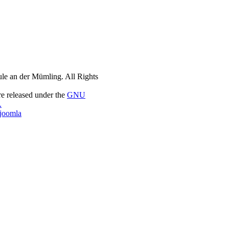
le an der Mümling. All Rights
re released under the
GNU
.
4joomla