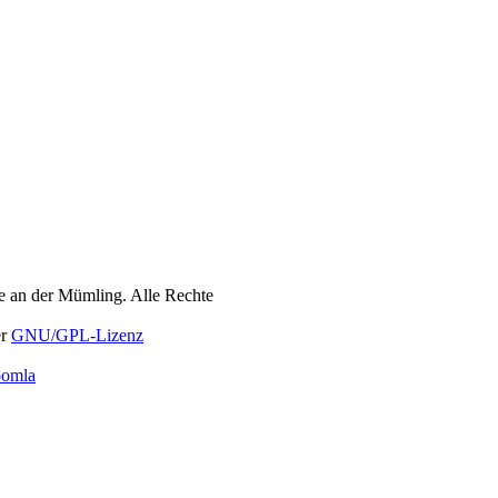
 an der Mümling. Alle Rechte
er
GNU/GPL-Lizenz
oomla